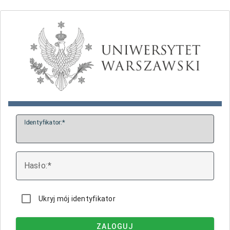
I
dentyfikator:
H
asło:
Ukryj mój identyfikator
ZALOGUJ