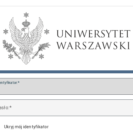
entyfikator:
asło:
Ukryj mój identyfikator