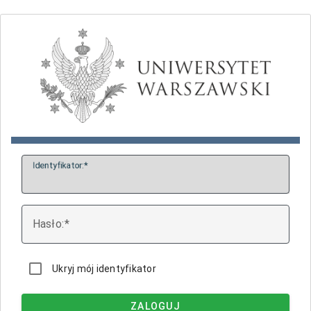
I
dentyfikator:
H
asło:
Ukryj mój identyfikator
ZALOGUJ