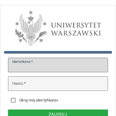
I
dentyfikator:
H
asło:
Ukryj mój identyfikator
ZALOGUJ