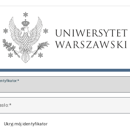
entyfikator:
asło:
Ukryj mój identyfikator