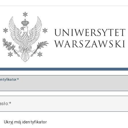
entyfikator:
asło:
Ukryj mój identyfikator