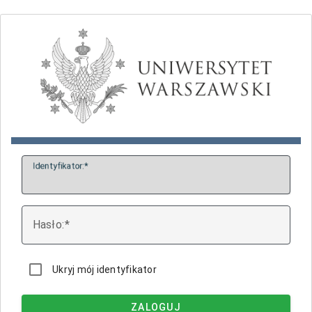
I
dentyfikator:
H
asło:
Ukryj mój identyfikator
ZALOGUJ