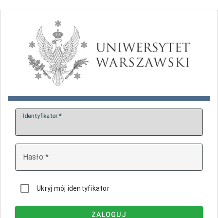
I
dentyfikator:
H
asło:
Ukryj mój identyfikator
ZALOGUJ