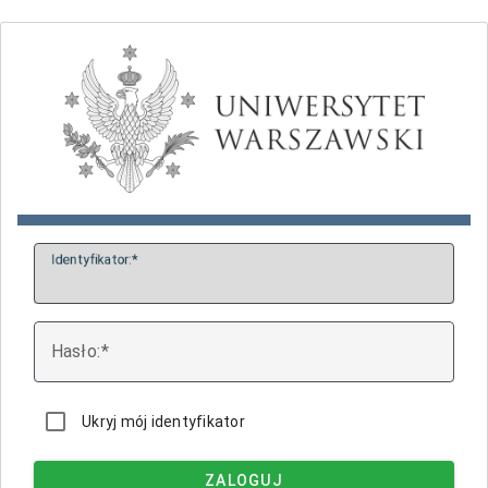
I
dentyfikator:
H
asło:
Ukryj mój identyfikator
ZALOGUJ