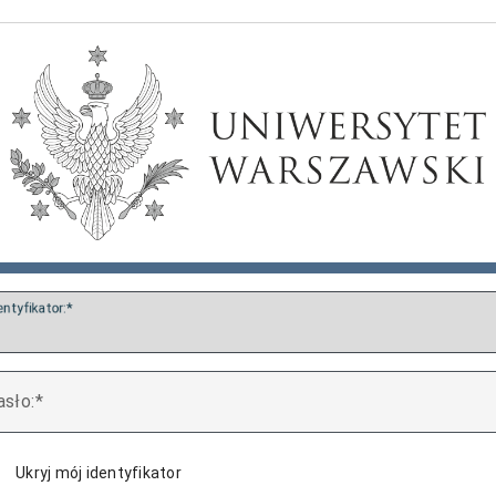
entyfikator:
asło:
Ukryj mój identyfikator