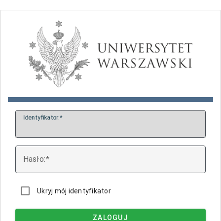
I
dentyfikator:
H
asło:
Ukryj mój identyfikator
ZALOGUJ