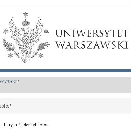
entyfikator:
asło:
Ukryj mój identyfikator