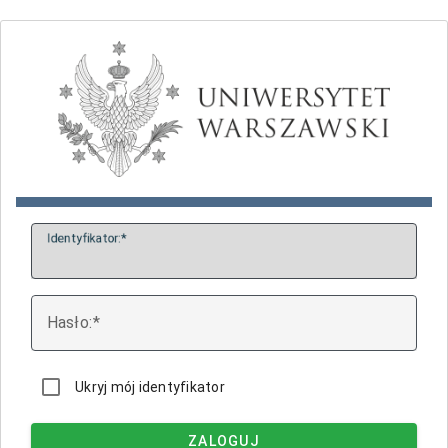
I
dentyfikator:
H
asło:
Ukryj mój identyfikator
ZALOGUJ