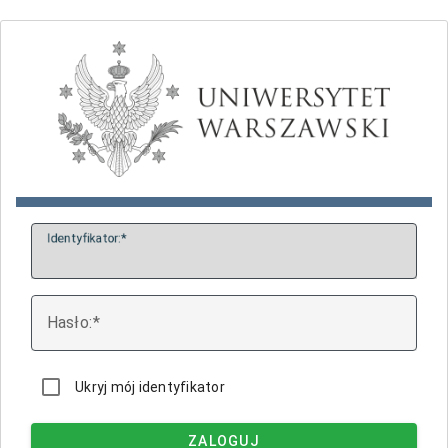
I
dentyfikator:
H
asło:
Ukryj mój identyfikator
ZALOGUJ