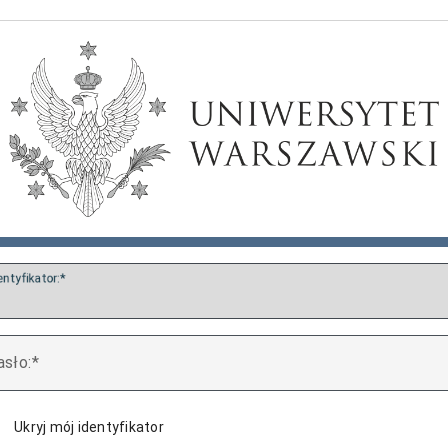
entyfikator:
asło:
Ukryj mój identyfikator