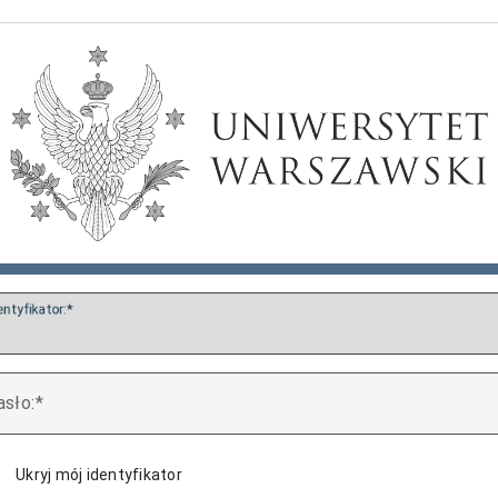
entyfikator:
asło:
Ukryj mój identyfikator