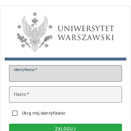
I
dentyfikator:
H
asło:
Ukryj mój identyfikator
ZALOGUJ