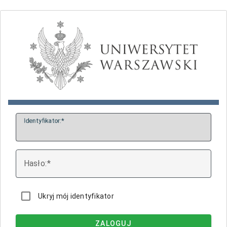
I
dentyfikator:
H
asło:
Ukryj mój identyfikator
ZALOGUJ