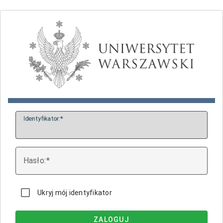
I
dentyfikator:
H
asło:
Ukryj mój identyfikator
ZALOGUJ