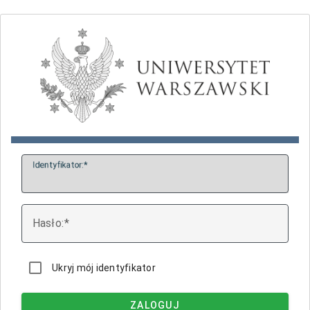
I
dentyfikator:
H
asło:
Ukryj mój identyfikator
ZALOGUJ