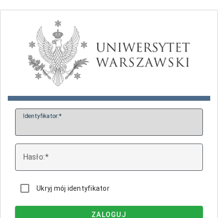
I
dentyfikator:
H
asło:
Ukryj mój identyfikator
ZALOGUJ