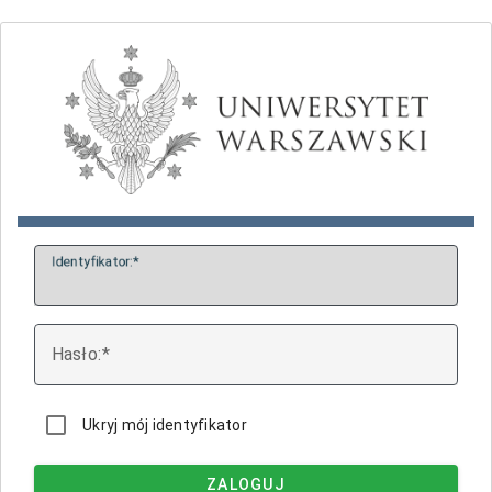
I
dentyfikator:
H
asło:
Ukryj mój identyfikator
ZALOGUJ