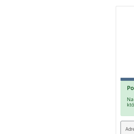
Po
Na 
kt
Adr